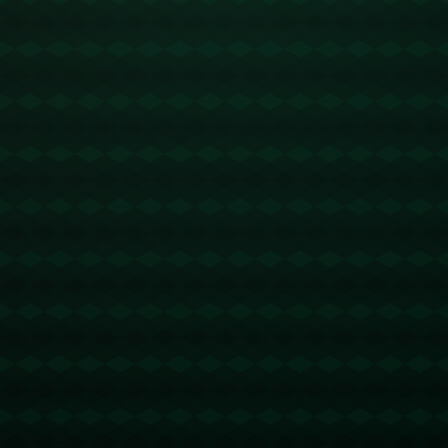
**刘俊茜的个人成长轨迹**十分吸引人。作为年轻运动员，他的训
练过程一直是以顽强和持久著称。早在他刚开始练习田径时，就表
现出了惊人的潜力和毅力。经过数年的刻苦训练，他不仅提升了自
己的身体素质，更在技术细节上不断精益求精。此次的铜牌，实际
上是他多年努力的结晶。
室内世锦赛是**全球田径赛事中的重头戏**，云集中外顶尖运动
员。他们的较量不仅是速度上的竞争，更是心理素质和技艺的对
抗。而在这样激烈的赛场上，刘俊茜能够脱颖而出，绝非偶然。他
的表现向世界证明了中国运动员在短跑项目上的潜力和实力。
不仅如此，刘俊茜的成功案例也激励着更多中国年轻运动员。他生
动地展示出，只要具备**坚定的目标和不懈的努力**，就可以在国
际舞台上争得一席之地。中国田径近年来发展迅速，与刘俊茜这样