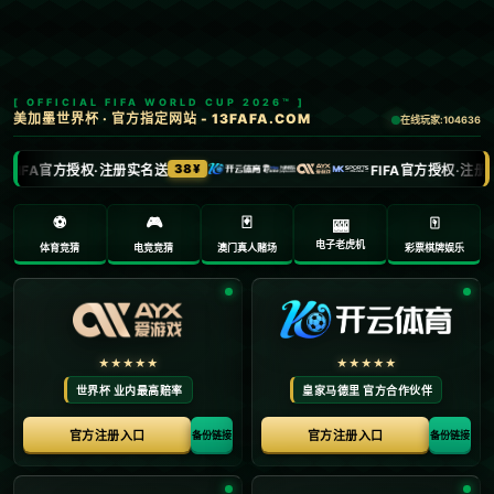
英超第32輪阿斯頓維拉1-2曼城 福登破門羅德裏