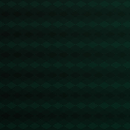
**林葳终身无缘国家队的概率很大：为何如此悲观的预测？**
在最近的讨论中，“林葳终身无缘国家队的概率很大”这一观点
后的原因，深入了解林葳职业生涯所面临的挑战。
**职业表现与技术瓶颈**
林葳在地方联赛中的表现确实不俗，曾在多场比赛中获得“最佳球