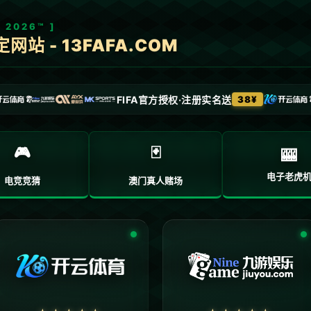
公司简介
产品中心
公司新闻
联系我们