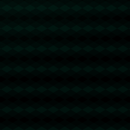
，_他有时在逆境中容易失去冷静_。这样的记录在国际赛场上
出色，但始终无法稳定入选国家队。这位球员的例子与林葳有着相