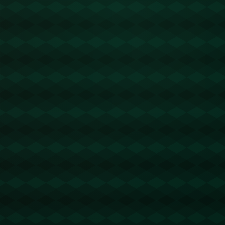
林葳终身无缘国家队的概率很大29亮78回复.
2026-08-07
引发了广泛关注。作为一名正在崭露头角的球员，林葳理应拥有更光明的未
员”称号。然而，**国家队的要求显然更为严格**。在关键的国际比赛