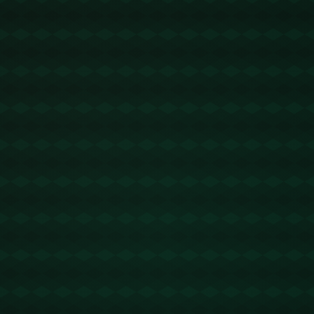
具吸引力的选项。
### **安切洛蒂的回应：皇家马德里的合约约束**
面对传闻，安切洛蒂以“*这个问题没什么可说的，我和皇马还有合
同*”来回应。该回应不仅包含了对于执教巴西队传言的间接否认，
也表明了他当前履行皇家马德里主教练职责的坚定承诺。安切洛蒂
在过去几个赛季中，已经带领皇马在欧洲赛场上取得了显著成绩，
因此他与俱乐部的长期合作关系显然还未结束。