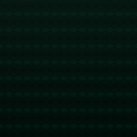
还应该能够理解和融入巴西足球的精髓。
### **案例分析：成功的教练转会**
在足球历史上，顶级教练的跨国执教并不鲜见。例如，瓜迪奥拉在