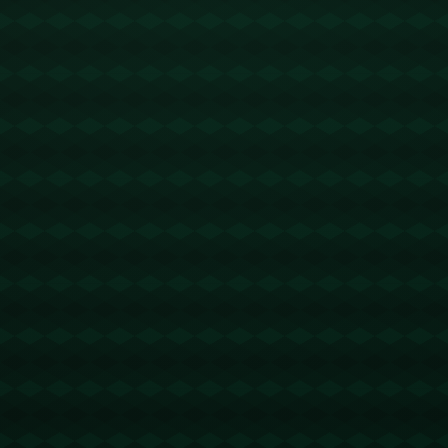
### **皇马与安切洛蒂：成功的合作伙伴**
安切洛蒂在皇家马德里的执教经历充满了挑战与辉煌。从重新夺回
欧冠冠军，到在国内联赛中的稳定表现，安切洛蒂的战术能力和领
导风格在皇马获得了广泛认可。皇马作为一家历史悠久、荣誉等身
的俱乐部，自然希望继续与安切洛蒂保持合作，以巩固他们在世界
足球顶峰的地位。
### **巴西的策略：寻找合适的领导者**
尽管巴西队希望引入像安切洛蒂这样的顶级教练，然而他们也必须
面对现实，寻找能够与球队长期契合的人选。巴西足球以其独特的
风格和文化闻名于世，新任主教练不仅需要具备丰富的足球知识，