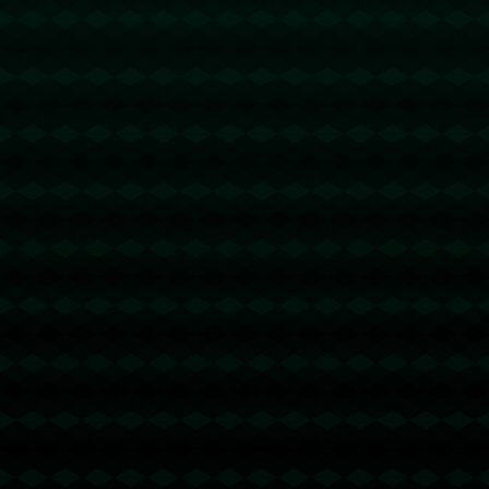
威少以冲击力和激情闻名，但在比赛最后阶段的决策能力一直备受
质疑。过去几个赛季，他在雷霆、湖人等球队的比赛末段多次出现
传球失误或投篮选择不当。例如，2019年季后赛第一轮对阵开拓者
时，威少关键三分不中导致球队遗憾出局，这一幕至今仍是球迷们
津津乐道的话题。
而在本场掘金队的比赛中，威少再度表现出一种对风险预判不足的
问题，这也将他推向了舆论的风口浪尖。虽然不能否认他在整个比
赛中的努力以及组织能力，但关键时刻的选择失误仍成为致命痛
点。
### **约基奇的表现为何无法“救场”？**
尽管约基奇本场比赛表现神勇，但篮球比赛的胜负从来不仅仅依赖
某一名球员的发挥。**在约基奇的61分和高效命中率之下，掘金队
依然需要稳定的团队表现来补足细节问题。**威少的失误不仅让比