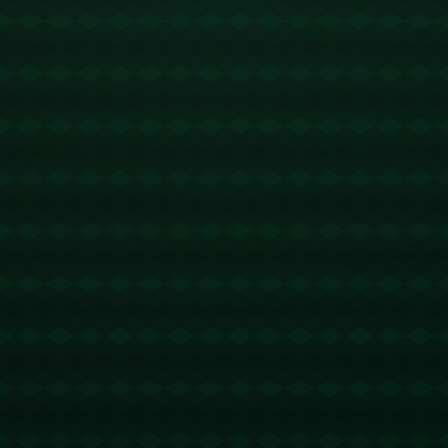
威少作为掘金队的主控球员，近期在掌控比赛节奏方面表现可圈可
点。然而，在这场备受关注的比赛中，他的两次致命失误直接让胜
利从掘金队指尖滑落。
在比赛的最后两分钟，掘金队领先两分进入关键的防守阶段。然
而，威少在防守约翰·莫兰特时突然选择冒险赌防，未能成功拦截传
球，导致对手轻松拿下关键两分扳平比分。这样的激进防守不仅浪
费了宝贵的时间，还无形中给对手带来了信心。