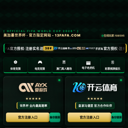
遗憾，威少2次致命失误让掘金队付出了代价，