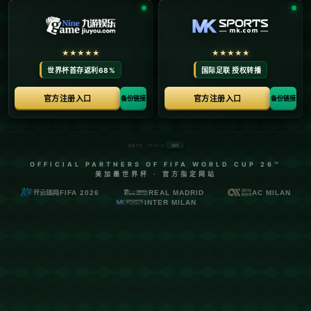
浪费了约基奇的61分.
2026-08-07
**遗憾——威少两次致命失误让掘金队付出了代价，浪费了约基奇
的神级表现**
在篮球场上，胜利有时仅仅是一瞬间的选择与判断。而在NBA赛
场，稍有疏忽就可能转胜为败。**掘金队在一场充满戏剧性的比赛
中遗憾输球，而这一切的核心原因，竟是威少的两次关键失误让球
队付出了沉重代价。**尽管约基奇打出了61分的历史级表现，但却
未能挽救球队。他的光辉被失误掩盖，而球队也因此错失可能的胜
利。
### **约基奇的精彩表现——统治级的得分能力**
这场比赛，约基奇凭借出色的篮下进攻、精准的投篮和强大的战术
执行力，完成了令人惊叹的61分进账。这不仅是约基奇职业生涯的