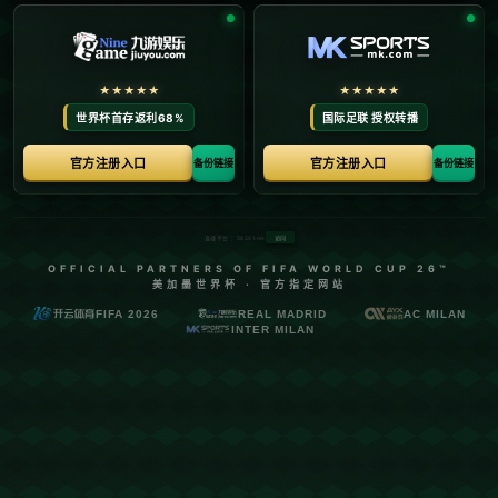
元排第四 榜眼居第七.
2026-08-10
**灰熊高飞梦？NBA新秀榜炸裂，39号秀成意外之喜！**
在每个NBA赛季开端，球迷们总是格外关注新秀的表现，他们不仅
代表球队的未来，有时甚至能带来赛场上的即战力。然而，本赛季
的新秀榜却显示了一场“颠覆式”的演化——低顺位球员打出了超越期
待的水平，39号秀竟然领衔新秀榜，而呼声极高的状元和榜眼则排
名略显靠后。一系列的“颠覆”故事，成为了本赛季NBA最热的话题
之一。
### **低顺位逆袭：39号秀何以领衔新秀榜？**
本赛季新秀榜的最大惊喜，非39号秀莫属。他不仅用场均两位数的
得分和抢眼的场上影响力成功胜任主力位置，更在关键时刻屡屡拯
救灰熊队，使球队脱离困局。他的崛起再一次印证了一个简单却新