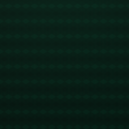
影响了他的自由发挥。此外，过于依赖个人单打的风格也让他显得
有些“孤立无援”，未能形成团队合力。
相比之下，**榜眼秀的问题在于角色转换**。虽然他的投篮手感不
俗，但他还未能完全适应职业赛场的强度和节奏，特别是在快攻反
应与防守覆盖方面存在肉眼可见的短板。他目前更多地像是一位潜
力股，需要时间沉淀。
不过，对于任何天赋型球员来说，初期的排名并不能完全定义他们
的未来，相信随着赛季的推进和适应性的提升，状元和榜眼依然有
能力证明自己。