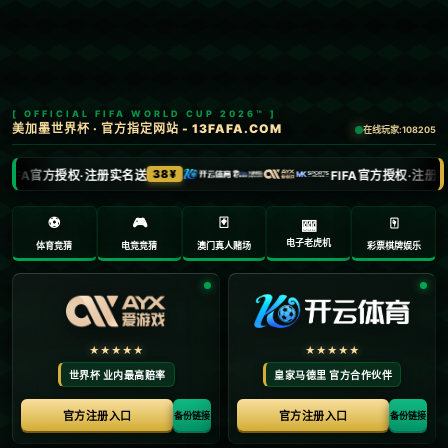
灰熊高飛夢？新秀榜：39號秀領銜 埃迪緊隨 狀