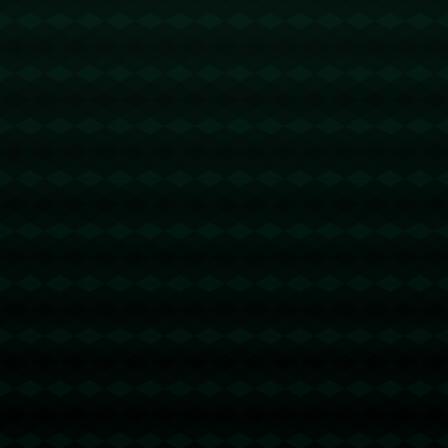
*四、成功案例：拜仁和AC米兰的启示*
我们不妨回顾安切洛蒂此前执教其他豪门的经验。在AC米兰，他不
仅打造了稳固的防线，更培养了一批优秀的中场球员。同样在拜仁
慕尼黑，他的战术安排让球队进攻火力更加凶猛。这些经验都为他
此次在皇马的再征程提供了重要的借鉴和启示。
五、与皇马高层的合作模式