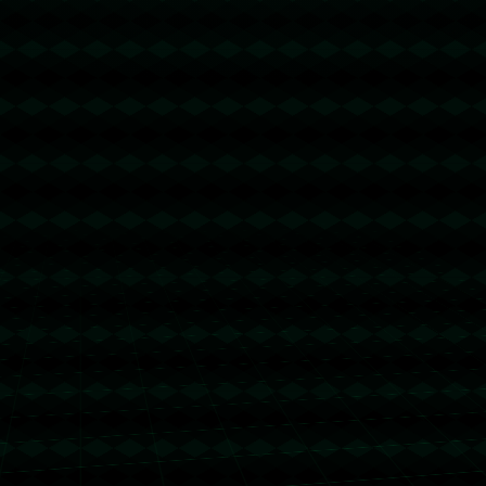
除了技战术层面的调整，安切洛蒂与**皇马高层**的良好关系也是
其成功的重要因素。他曾在2014年与皇马总裁弗洛伦蒂诺·佩雷斯保
持着良好的工作互动。这种良好的合作模式，无疑将为此次再合作
奠定坚实的基础，确保球队在管理和竞技上的双赢。
*总结：*
安切洛蒂的回归，是皇马在经历了一段相对失落的时期后，期望再
度崛起的重要一步。无论是在球队的整体战术架构，还是在球员的
潜力开发上，他都将是皇马迈向新辉煌的关键。对于球迷而言，安
切洛蒂的皇家“再征途”无疑是值得期待的开始，象征着*皇马荣耀时
代*的又一次升华。
上一篇：伊万考察国足主场 伊万米卢为中国足球先生颁奖.
下一篇：曝登貝萊恐傷缺3周 歐洲杯報銷.