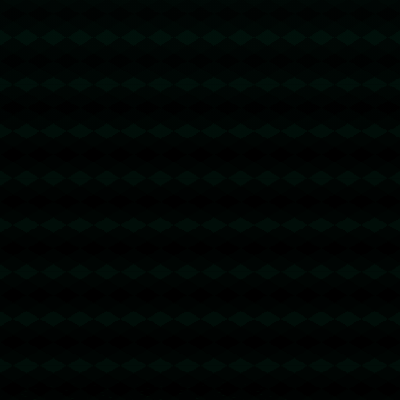
足够创造力和一锤定音球员的情况下，圣吉罗斯联合的反击始终无
法威胁到利物浦的防线。
### **数据统计分析：利物浦的全场优势**
从赛后数据看，利物浦全场占据绝对优势。红军的控球率达到62%，
全队射门21次，其中7次射正，而圣吉罗斯联合仅完成4次射门，毫
无威胁。这些数据充分反映了双方之间的实力差距，同时也体现出
利物浦在临门一脚上的把握能力还需进一步提升。
### **小结**
通过这场2-0的胜利，利物浦在23/24赛季欧联杯征程上继续稳步前
进。赫拉芬贝赫的开张破门和若塔的关键进球，象征着球队的进步
与信心的提升。对于克洛普和他的球队来说，这不仅是一场胜利，
更是对未来征途的一次有力宣言。