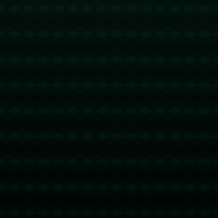
素。面对技战术素养较高、善于防守反击的圣吉罗斯联合，**利物
浦通过流畅的传递不断试图撕开对方防线**。虽然比赛初期进攻受
阻，但球队始终保持耐心，并将比赛节奏牢牢控制在自己手中。
值得一提的是，克洛普在第60分钟之后连续做出换人调整，增加球
队中前场的逼抢力度，同时加强对比赛末段的控制力。这些细致入
微的调整不仅避免了后续出现意外，也为最终胜利奠定了基础。
### **圣吉罗斯联合虽败犹荣，防守顽强**
虽然本场圣吉罗斯联合未能取得进球，但他们的表现依然值得称
赞。在强大的利物浦面前，这支比利时球队展现了顽强的斗志与高
效的防守反击能力。他们多次在禁区边缘化解险情，用实际行动证
明自己不是“软柿子”。
**不过，整体实力上的差距仍然决定了比赛的最后走向**。在缺少