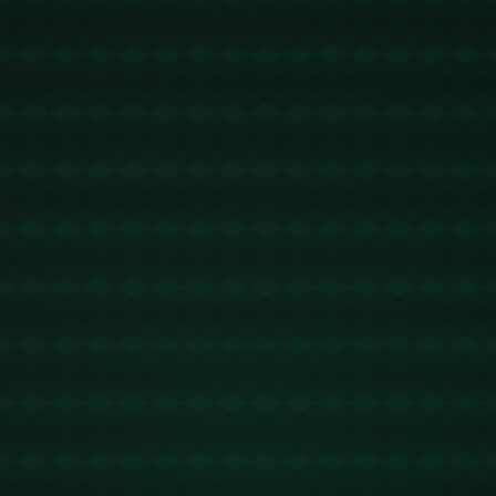
本赛季的欧洲联赛战火正浓，各支豪门纷纷亮相，为球队荣誉而
战。10月5日，利物浦坐镇主场安菲尔德迎战比利时劲旅圣吉罗斯联
合。**经过90分钟的鏖战，红军最终以2-0获胜，由赫拉芬贝赫首开
纪录，若塔一锤定音，将胜利收入囊中**。这场比赛不仅让球迷看
到了利物浦本赛季的欧战实力，更彰显了他们在重回欧联赛场后的
专注与韧性。
### **赫拉芬贝赫破门，为利物浦首开纪录**
首发阵容中，利物浦主帅克洛普大胆轮换，给了一些年轻球员和新
援更多的上场机会，其中就包括夏窗新签下的荷兰小将赫拉芬贝
赫。比赛第44分钟，**赫拉芬贝赫抓住对方门将扑救脱手的机会，
轻松补射破门**，为利物浦取得领先。这粒进球不仅是赫拉芬贝赫
代表利物浦在正式比赛中的首粒进球，也让他在球迷心中迅速建立