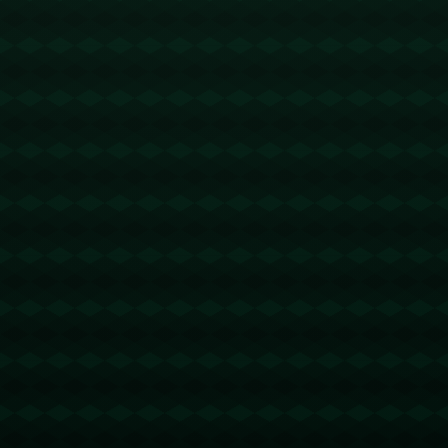
能力上屡屡建功。如同上赛季他对球队的重要性一样，本赛季他无
疑将继续成为克洛普手下的锋线王牌之一。
### **克洛普的战术调整尽显功力**
本场比赛中，克洛普的战术布置与人员轮换无疑是制胜的关键因