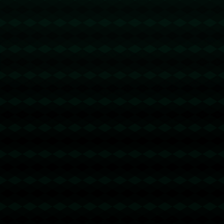
但因凡蒂诺的提议不仅在于命名，更重要的是提升全球对贝利的认
知和尊敬。通过以贝利命名体育场，各国能够鼓励年轻一代关注足
球，继而推动体育事业的发展。例如，在印度，虽然足球不像板球
那样流行，但以贝利这样的传奇人物为名的体育场可以增进公众对
足球的兴趣，并长期影响该国的体育格局。
**_如何在保留本土特色的前提下纪念贝利_**
对于这一问题，某些国家已经提供了启发性的解决方案。巴西作为
贝利的祖国，早已在桑托斯俱乐部和国家队的活动中纪念这位传奇
人物。而在其他国家，不妨通过在当地大小赛事中设立“贝利杯”或成
立以贝利命名的青训计划来达到同样的纪念效果。